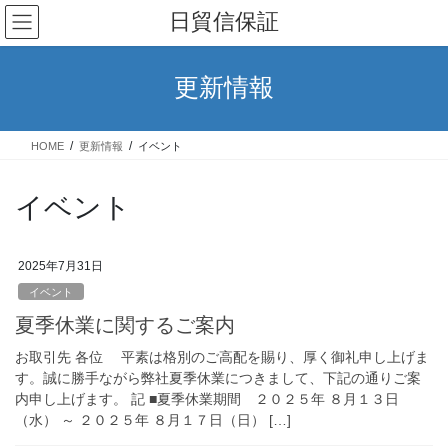
コ
ナ
日貿信保証
ン
ビ
テ
ゲ
ン
ー
更新情報
ツ
シ
へ
ョ
ス
ン
HOME
更新情報
イベント
キ
に
ッ
移
プ
動
イベント
2025年7月31日
イベント
夏季休業に関するご案内
お取引先 各位 平素は格別のご高配を賜り、厚く御礼申し上げま
す。誠に勝手ながら弊社夏季休業につきまして、下記の通りご案
内申し上げます。 記 ■夏季休業期間 ２０２５年 ８月１３日
（水） ～ ２０２５年 ８月１７日（日） […]