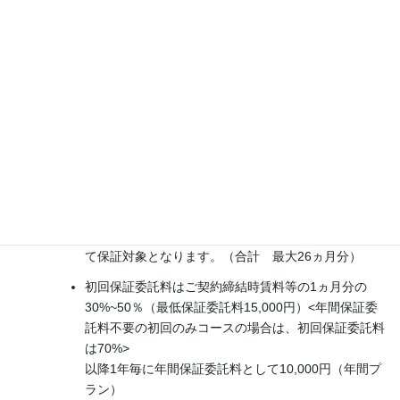
日貿信保証の家賃保証について
居住用プラン
賃料、共益費等につき、ご契約締結時賃料等の24ヵ月分相
当額を限度額として保証。
上記保証限度額に加え、別途、原状回復費用（東京ル
ール内）も上記賃料等の2ヵ月分相当額を限度額とし
て保証対象となります。（合計 最大26ヵ月分）
初回保証委託料はご契約締結時賃料等の1ヵ月分の
30%~50％（最低保証委託料15,000円）<年間保証委
託料不要の初回のみコースの場合は、初回保証委託料
は70%>
以降1年毎に年間保証委託料として10,000円（年間プ
ラン）