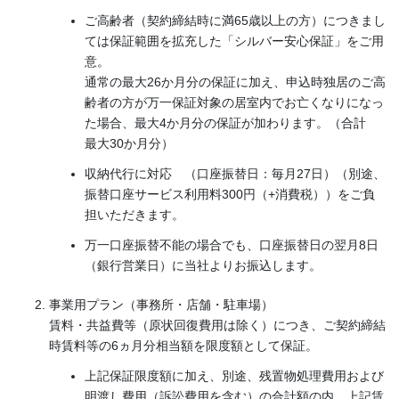
ご高齢者（契約締結時に満65歳以上の方）につきまし
ては保証範囲を拡充した「シルバー安心保証」をご用
意。
通常の最大26か月分の保証に加え、申込時独居のご高
齢者の方が万一保証対象の居室内でお亡くなりになっ
た場合、最大4か月分の保証が加わります。（合計
最大30か月分）
収納代行に対応 （口座振替日：毎月27日）（別途、
振替口座サービス利用料300円（+消費税））をご負
担いただきます。
万一口座振替不能の場合でも、口座振替日の翌月8日
（銀行営業日）に当社よりお振込します。
事業用プラン（事務所・店舗・駐車場）
賃料・共益費等（原状回復費用は除く）につき、ご契約締結
時賃料等の6ヵ月分相当額を限度額として保証。
上記保証限度額に加え、別途、残置物処理費用および
明渡し費用（訴訟費用を含む）の合計額の内、上記賃