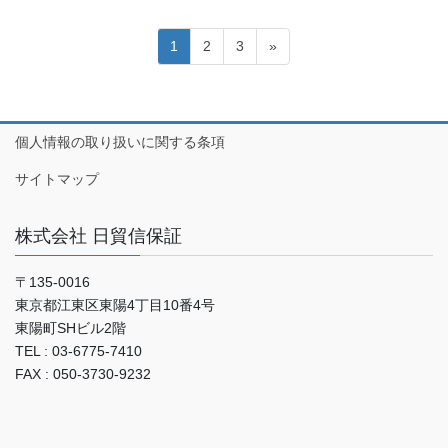
投
固
固
固
1
2
3
»
稿
定
定
定
ペ
ペ
ペ
の
ー
ー
ー
ペ
ジ
ジ
ジ
個人情報の取り扱いに関する条項
ー
サイトマップ
ジ
送
株式会社 日貿信保証
り
〒135-0016
東京都江東区東陽4丁目10番4号
東陽町SHビル2階
TEL : 03-6775-7410
FAX : 050-3730-9232