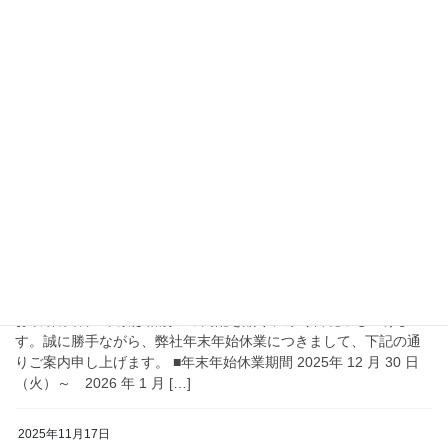
2026年4月23日
お知らせ
設備メンテナンスに伴う臨時休業のご案内
各位 平素は格別のご高配を賜り、厚く御礼申し上げま
す。 弊社設備のメンテナンス実施のため、下記のとおり臨
時休業致しますので、 ご案内申し上げます。 ■設備メンテナ
ンスに伴う臨時休業期間 2026 年 5 月 2 […]
2025年12月8日
お知らせ
年末年始の営業に関するご案内
お取引様各位 平素は格別のご高配を賜り、厚く御礼申し上げま
す。誠に勝手ながら、弊社年末年始休業につきまして、下記の通
りご案内申し上げます。 ■年末年始休業期間 2025年 12 月 30 日
（火）～ 2026 年 1 月 […]
2025年11月17日