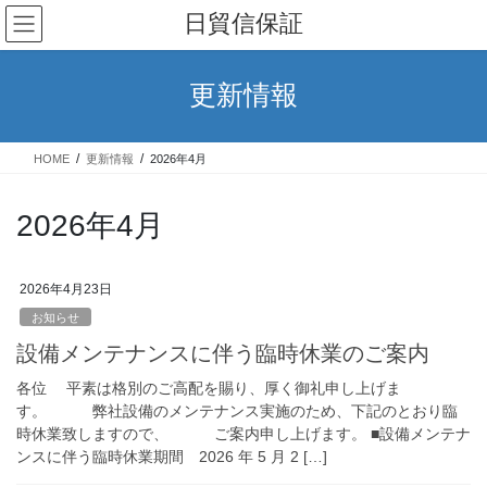
コ
ナ
日貿信保証
ン
ビ
テ
ゲ
ン
ー
更新情報
ツ
シ
へ
ョ
ス
ン
HOME
更新情報
2026年4月
キ
に
ッ
移
プ
動
2026年4月
2026年4月23日
お知らせ
設備メンテナンスに伴う臨時休業のご案内
各位 平素は格別のご高配を賜り、厚く御礼申し上げま
す。 弊社設備のメンテナンス実施のため、下記のとおり臨
時休業致しますので、 ご案内申し上げます。 ■設備メンテナ
ンスに伴う臨時休業期間 2026 年 5 月 2 […]