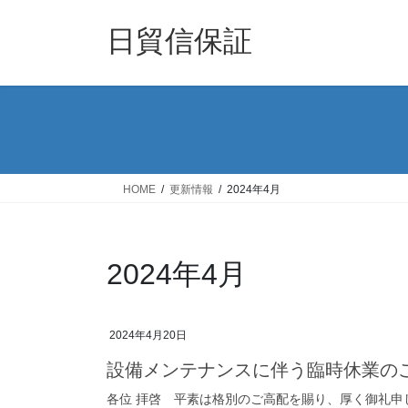
コ
ナ
ン
ビ
日貿信保証
テ
ゲ
ン
ー
ツ
シ
へ
ョ
ス
ン
キ
に
ッ
移
HOME
更新情報
2024年4月
プ
動
2024年4月
2024年4月20日
設備メンテナンスに伴う臨時休業の
各位 拝啓 平素は格別のご高配を賜り、厚く御