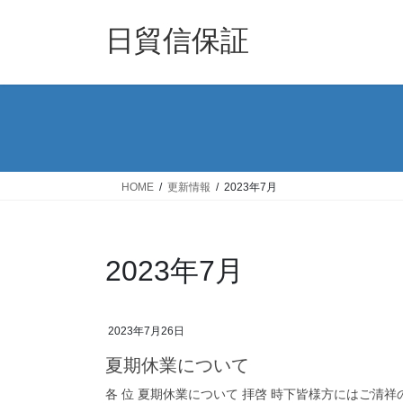
コ
ナ
ン
ビ
日貿信保証
テ
ゲ
ン
ー
ツ
シ
へ
ョ
ス
ン
キ
に
ッ
移
HOME
更新情報
2023年7月
プ
動
2023年7月
2023年7月26日
夏期休業について
各 位 夏期休業について 拝啓 時下皆様方にはご