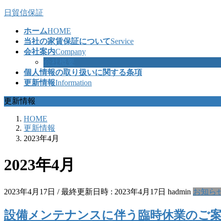
コ
ナ
日貿信保証
ン
ビ
ホーム
HOME
テ
ゲ
当社の家賃保証について
Service
ン
ー
会社案内
Company
ツ
シ
会社概要
へ
ョ
個人情報の取り扱いに関する条項
ス
ン
更新情報
Information
キ
に
ッ
移
更新情報
プ
動
HOME
更新情報
2023年4月
2023年4月
2023年4月17日
/ 最終更新日時 :
2023年4月17日
hadmin
お知ら
設備メンテナンスに伴う臨時休業のご