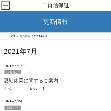
コ
ナ
日貿信保証
ン
ビ
テ
ゲ
ン
ー
更新情報
ツ
シ
へ
ョ
ス
ン
HOME
更新情報
2021年7月
キ
に
ッ
移
プ
動
2021年7月
2021年7月15日
お知らせ
夏期休業に関するご案内
各 位 &nbs […]
2021年7月5日
お知らせ