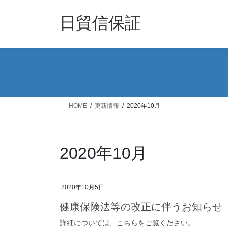
コ
ナ
ン
ビ
日貿信保証
テ
ゲ
ン
ー
ツ
シ
へ
ョ
ス
ン
キ
に
ッ
移
HOME
更新情報
2020年10月
プ
動
2020年10月
2020年10月5日
健康保険法等の改正に伴うお知らせ
詳細については、こちらをご覧ください。