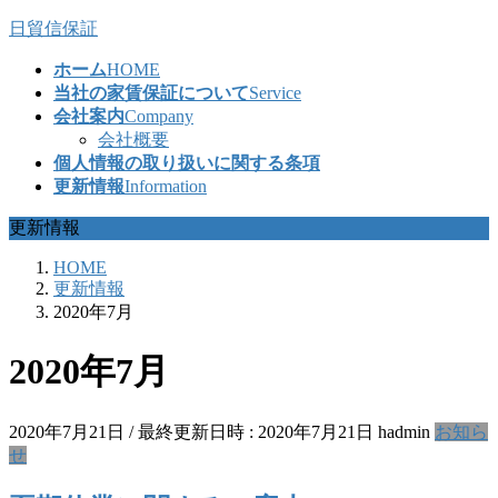
コ
ナ
日貿信保証
ン
ビ
ホーム
HOME
テ
ゲ
当社の家賃保証について
Service
ン
ー
会社案内
Company
ツ
シ
会社概要
へ
ョ
個人情報の取り扱いに関する条項
ス
ン
更新情報
Information
キ
に
ッ
移
更新情報
プ
動
HOME
更新情報
2020年7月
2020年7月
2020年7月21日
/ 最終更新日時 :
2020年7月21日
hadmin
お知ら
せ