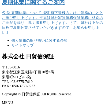
夏期休業に関するご案内
各 位 夏期休業について 拝啓 時下皆様方にはご清祥のことと
お慶び申し上げます。平素は弊社家賃債務保証業務に格別の
ご高配を賜り、厚く御礼申し上げます。さて、弊社は下記の
日程で夏期休業させていただきますので、お知らせ申し上
[…]
個人情報の取り扱いに関する条項
サイトマップ
株式会社 日貿信保証
〒135-0016
東京都江東区東陽4丁目10番4号
東陽町SHビル2階
TEL : 03-6775-7410
FAX : 050-3730-9232
Copyright © 日貿信保証 All Rights Reserved.
MENU