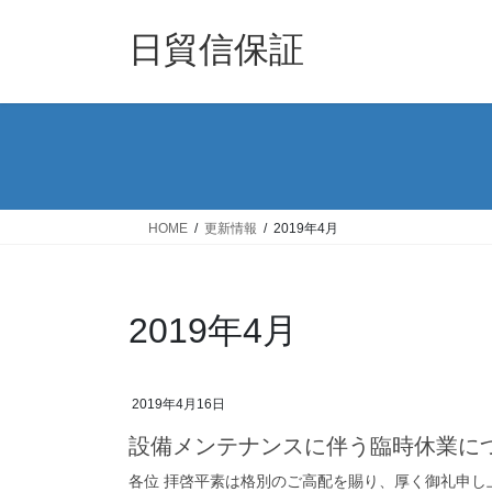
コ
ナ
ン
ビ
日貿信保証
テ
ゲ
ン
ー
ツ
シ
へ
ョ
ス
ン
キ
に
ッ
移
HOME
更新情報
2019年4月
プ
動
2019年4月
2019年4月16日
設備メンテナンスに伴う臨時休業に
各位 拝啓平素は格別のご高配を賜り、厚く御礼申し