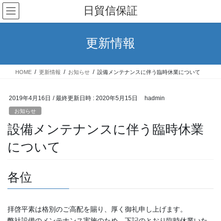
コ
ナ
日貿信保証
ン
ビ
テ
ゲ
ン
ー
更新情報
ツ
シ
へ
ョ
ス
ン
HOME
更新情報
お知らせ
設備メンテナンスに伴う臨時休業について
キ
に
ッ
移
プ
動
2019年4月16日
/ 最終更新日時 :
2020年5月15日
hadmin
お知らせ
設備メンテナンスに伴う臨時休業
について
各位
拝啓平素は格別のご高配を賜り、厚く御礼申し上げます。
弊社設備のメンテナンス実施のため、下記のとおり臨時休業いた