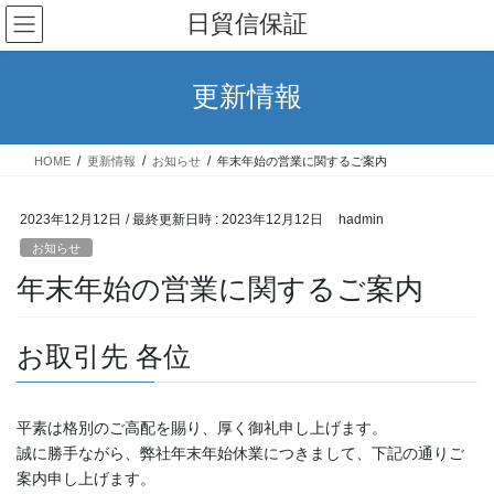
コ
ナ
日貿信保証
ン
ビ
テ
ゲ
ン
ー
更新情報
ツ
シ
へ
ョ
ス
ン
HOME
更新情報
お知らせ
年末年始の営業に関するご案内
キ
に
ッ
移
プ
動
2023年12月12日
/ 最終更新日時 :
2023年12月12日
hadmin
お知らせ
年末年始の営業に関するご案内
お取引先 各位
平素は格別のご高配を賜り、厚く御礼申し上げます。
誠に勝手ながら、弊社年末年始休業につきまして、下記の通りご
案内申し上げます。