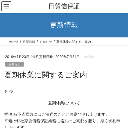
コ
ナ
日貿信保証
ン
ビ
テ
ゲ
ン
ー
更新情報
ツ
シ
へ
ョ
ス
ン
HOME
更新情報
お知らせ
夏期休業に関するご案内
キ
に
ッ
移
プ
動
2019年7月23日
/ 最終更新日時 :
2020年7月21日
hadmin
お知らせ
夏期休業に関するご案内
各 位
夏期休業について
拝啓 時下皆様方にはご清祥のこととお慶び申し上げます。
平素は弊社家賃債務保証業務に格別のご高配を賜り、厚く御礼申
し上げます。