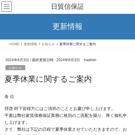
コ
ナ
日貿信保証
ン
ビ
テ
ゲ
ン
ー
更新情報
ツ
シ
へ
ョ
ス
ン
HOME
更新情報
お知らせ
夏季休業に関するご案内
キ
に
ッ
移
プ
動
2024年8月3日
/ 最終更新日時 :
2024年8月3日
hadmin
お知らせ
夏季休業に関するご案内
各 位
拝啓 時下皆様方にはご清祥のこととお慶び申し上げます。
平素は弊社家賃債務保証業務に格別のご高配を賜り、厚く御礼申
し上げます。
さて、弊社は下記の日程で夏季休業させていただきますので、お