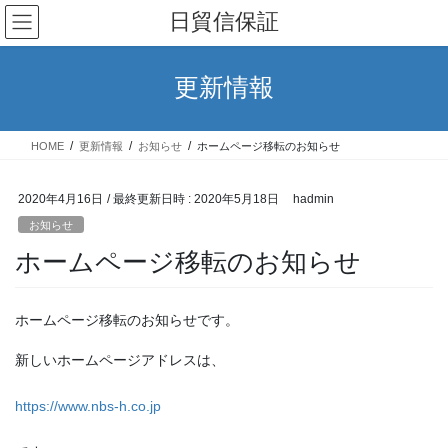
コ
ナ
日貿信保証
ン
ビ
テ
ゲ
ン
ー
更新情報
ツ
シ
へ
ョ
ス
ン
HOME
更新情報
お知らせ
ホームページ移転のお知らせ
キ
に
ッ
移
プ
動
2020年4月16日
/ 最終更新日時 :
2020年5月18日
hadmin
お知らせ
ホームページ移転のお知らせ
ホームページ移転のお知らせです。
新しいホームページアドレスは、
https://www.nbs-h.co.jp